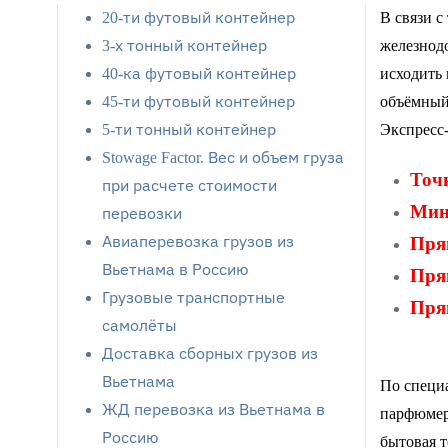
20-ти футовый контейнер
В связи с
3-х тонный контейнер
железнодо
40-ка футовый контейнер
исходить 
45-ти футовый контейнер
объёмный 
5-ти тонный контейнер
Экспресс-
Stowage Factor. Вес и объем груза
Точн
при расчете стоимости
Мини
перевозки
Авиаперевозка грузов из
Прям
Вьетнама в Россию
Прям
Грузовые транспортные
Прям
самолёты
Доставка сборных грузов из
Вьетнама
По специ
ЖД перевозка из Вьетнама в
парфюмер
Россию
бытовая т