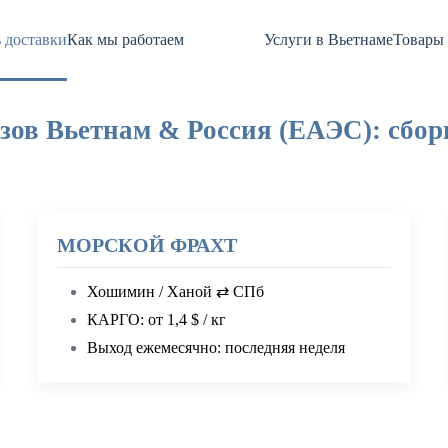
 доставки
Как мы работаем
Услуги в Вьетнаме
Товары 
зов Вьетнам & Россия (ЕАЭС): сбо
МОРСКОЙ ФРАХТ
Хошимин / Ханой ⇄ СПб
КАРГО: от 1,4 $ / кг
Выход ежемесячно: последняя неделя