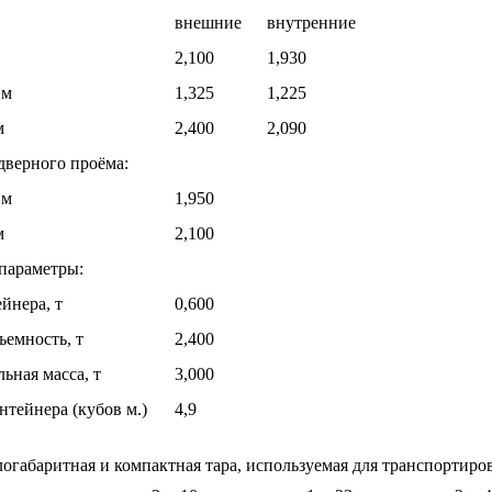
внешние
внутренние
2,100
1,930
 м
1,325
1,225
м
2,400
2,090
дверного проёма:
 м
1,950
м
2,100
параметры:
йнера, т
0,600
ъемность, т
2,400
ьная масса, т
3,000
нтейнера (кубов м.)
4,9
огабаритная и компактная тара, используемая для транспортиров