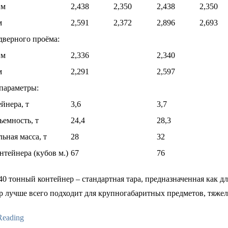
 м
2,438
2,350
2,438
2,350
м
2,591
2,372
2,896
2,693
дверного проёма:
 м
2,336
2,340
м
2,291
2,597
параметры:
йнера, т
3,6
3,7
ъемность, т
24,4
28,3
ьная масса, т
28
32
нтейнера (кубов м.)
67
76
0 тонный контейнер – стандартная тара, предназначенная как д
 лучше всего подходит для крупногабаритных предметов, тяжелых
Reading