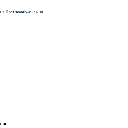
из Вьетнама
Контакты
нние