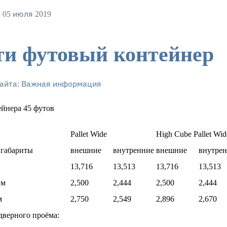
 05 июля 2019
ти футовый контейнер
айта:
Важная информация
йнера 45 футов
Pallet Wide
High Cube Pallet Wid
 габариты
внешние
внутренние
внешние
внутре
13,716
13,513
13,716
13,513
 м
2,500
2,444
2,500
2,444
м
2,750
2,549
2,896
2,670
дверного проёма: