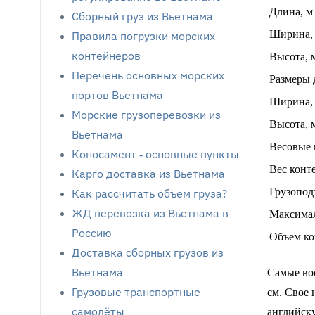
Длина, м
Сборный груз из Вьетнама
Ширина,
Правила погрузки морских
контейнеров
Высота, 
Перечень основных морских
Размеры 
портов Вьетнама
Ширина,
Морские грузоперевозки из
Высота, 
Вьетнама
Весовые 
Коносамент - основные пункты
Вес конте
Карго доставка из Вьетнама
Грузопод
Как рассчитать объем груза?
ЖД перевозка из Вьетнама в
Максимал
Россию
Объем ко
Доставка сборных грузов из
Вьетнама
Самые вос
Грузовые транспортные
см. Свое 
самолёты
английску