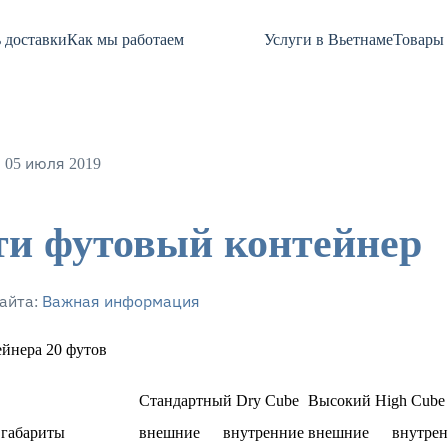
 доставки
Как мы работаем
Услуги в Вьетнаме
Товары 
 05 июля 2019
ти футовый контейнер
айта:
Важная информация
йнера 20 футов
Стандартный Dry Cube
Высокий High Cube
 габариты
внешние
внутренние
внешние
внутре