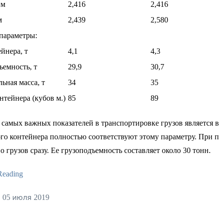
 м
2,416
2,416
м
2,439
2,580
параметры:
йнера, т
4,1
4,3
ъемность, т
29,9
30,7
ьная масса, т
34
35
нтейнера (кубов м.)
85
89
самых важных показателей в транспортировке грузов является в
го контейнера полностью соответствуют этому параметру. При 
о грузов сразу. Ее грузоподъемность составляет около 30 тонн.
Reading
 05 июля 2019