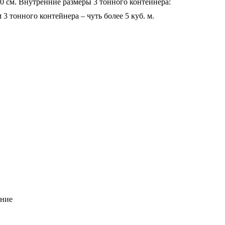
 40 см. Внутренние размеры 3 тонного контейнера:
 3 тонного контейнера – чуть более 5 куб. м.
нние