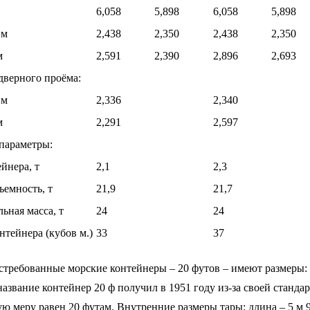
6,058
5,898
6,058
5,898
 м
2,438
2,350
2,438
2,350
м
2,591
2,390
2,896
2,693
дверного проёма:
 м
2,336
2,340
м
2,291
2,597
параметры:
йнера, т
2,1
2,3
ъемность, т
21,9
21,7
ьная масса, т
24
24
нтейнера (кубов м.)
33
37
требованные морские контейнеры – 20 футов – имеют размеры: дл
название контейнер 20 ф получил в 1951 году из-за своей станда
ю меру равен 20 футам. Внутренние размеры тары: длина – 5 м 9 