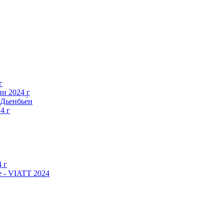
г
и 2024 г
Дьенбье́н
4 г
 г
 - VIATT 2024