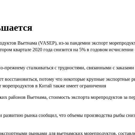
ьшается
одуктов Вьетнама (VASEP),
из-за пандемии
э
кспорт морепродук
ором квартале 2020 года снизится на 5% в годовом исчислении 
о-прежнему сталкиваться с трудностями, связанными с заказами
жет восстановиться, потому что некоторые крупные экспортные 
 морепродуктов в Китай также имеет ограничения
ких районов Вьетнама, стоимость экспорта морепродуктов за пе
и развитию рынка сообщил, что
объемы
производства
рыбы сни
спортными рынками для вьетнамских морепродуктов, составляя