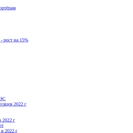
ортёрам
- рост на 15%
АЭС
есяцев 2022 г
в 2022 г
рт
в 2022 г