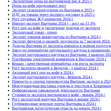
Экспортные цены на вьетнамский рис в 2025 г
Цены на кофе продолжают рост
Экспорт сельхозпродукции из Вьетнама в 2025 г
НДС на товары через экспресс-доставку в 2025 г
Рост грузовых ЖД перевозок 2024 г
Импорт-экспорт Вьетнама 2024 г - рост на 15,3%
Рост цен на кофе и увеличение доходов от экспорта
Экспортный товар - перец
Экспорт товаров аквакультуры из Вьетнама в 2024 г
Экспорт фруктов и овощей: результаты за 7 месяцев 2024 
Доходы Вьетнама от экспорта-импорта в первом полугоди
Завод по переработке натурального каучука в провинции 
Экспорт натурального каучука из Вьетнама: 1 квартал 202
Платформы электронной коммерции в Вьетнаме 2024 г
Кешью - качественная переработка для роста экспорта
Рост экспорта овощей и фруктов - 1 квартал 2024 г
Активный рост цен на кофе в 2024 г
Экспорт натурального каучука - февраль 2024 г
Пряности и специи производства Вьетнам: экспорт в 2024
Международная выставка одежды и текстиля в Хошимине
Цифровизация таможенной деятельности Вьетнама
Стоимость экспорта вьетнамского кофе - январь 2024 г
Рост экспортной выручки Вьетнама в январе 2024 г
Глубоководные морские порты Вьетнама в 2024 г
Вьетнамская логистическая отрасль на начало 2024 г