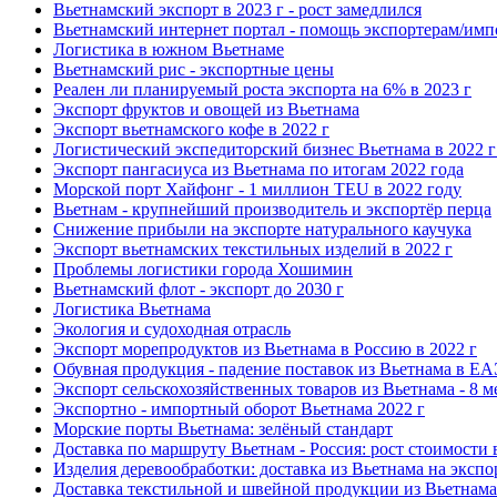
Вьетнамский экспорт в 2023 г - рост замедлился
Вьетнамский интернет портал - помощь экспортерам/имп
Логистика в южном Вьетнаме
Вьетнамский рис - экспортные цены
Реален ли планируемый роста экспорта на 6% в 2023 г
Экспорт фруктов и овощей из Вьетнама
Экспорт вьетнамского кофе в 2022 г
Логистический экспедиторский бизнес Вьетнама в 2022 г 
Экспорт пангасиуса из Вьетнама по итогам 2022 года
Морской порт Хайфонг - 1 миллион TEU в 2022 году
Вьетнам - крупнейший производитель и экспортёр перца
Снижение прибыли на экспорте натурального каучука
Экспорт вьетнамских текстильных изделий в 2022 г
Проблемы логистики города Хошимин
Вьетнамский флот - экспорт до 2030 г
Логистика Вьетнама
Экология и судоходная отрасль
Экспорт морепродуктов из Вьетнама в Россию в 2022 г
Обувная продукция - падение поставок из Вьетнама в Е
Экспорт сельскохозяйственных товаров из Вьетнама - 8 м
Экспортно - импортный оборот Вьетнама 2022 г
Морские порты Вьетнама: зелёный стандарт
Доставка по маршруту Вьетнам - Россия: рост стоимости 
Изделия деревообработки: доставка из Вьетнама на экспо
Доставка текстильной и швейной продукции из Вьетнама 