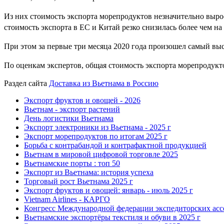
Из них стоимость экспорта морепродуктов незначительно вырос
стоимость экспорта в ЕС и Китай резко снизилась более чем на 
При этом за первые три месяца 2020 года произошел самый выс
По оценкам экспертов, общая стоимость экспорта морепродуктов 
Раздел сайта
Доставка из Вьетнама в Россию
Экспорт фруктов и овощей - 2026
Вьетнам - экспорт растений
День логистики Вьетнама
Экспорт электроники из Вьетнама - 2025 г
Экспорт морепродуктов по итогам 2025 г
Борьба с контрабандой и контрафактной продукцией
Вьетнам в мировой цифровой торговле 2025
Вьетнамские порты : топ 50
Экспорт из Вьетнама: история успеха
Торговый рост Вьетнама 2025 г
Экспорт фруктов и овощей: январь - июль 2025 г
Vietnam Airlines - КАРГО
Конгресс Международной федерации экспедиторских асс
Вьетнамские экспортёры текстиля и обуви в 2025 г