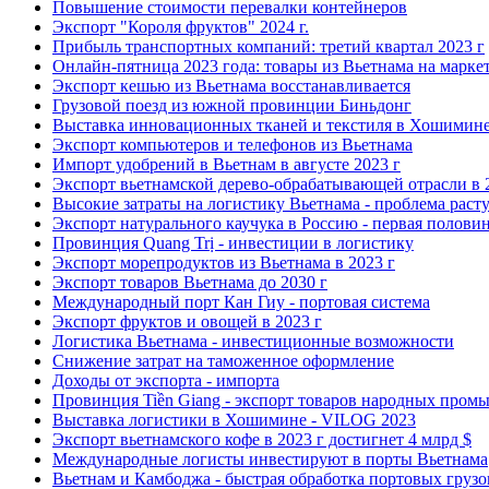
Повышение стоимости перевалки контейнеров
Экспорт "Короля фруктов" 2024 г.
Прибыль транспортных компаний: третий квартал 2023 г
Онлайн-пятница 2023 года: товары из Вьетнама на марке
Экспорт кешью из Вьетнама восстанавливается
Грузовой поезд из южной провинции Биньдонг
Выставка инновационных тканей и текстиля в Хошимин
Экспорт компьютеров и телефонов из Вьетнама
Импорт удобрений в Вьетнам в августе 2023 г
Экспорт вьетнамской дерево-обрабатывающей отрасли в 
Высокие затраты на логистику Вьетнама - проблема раст
Экспорт натурального каучука в Россию - первая половин
Провинция Quang Trị - инвестиции в логистику
Экспорт морепродуктов из Вьетнама в 2023 г
Экспорт товаров Вьетнама до 2030 г
Международный порт Кан Гиу - портовая система
Экспорт фруктов и овощей в 2023 г
Логистика Вьетнама - инвестиционные возможности
Снижение затрат на таможенное оформление
Доходы от экспорта - импорта
Провинция Tiền Giang - экспорт товаров народных пром
Выставка логистики в Хошимине - VILOG 2023
Экспорт вьетнамского кофе в 2023 г достигнет 4 млрд $
Международные логисты инвестируют в порты Вьетнама
Вьетнам и Камбоджа - быстрая обработка портовых грузо