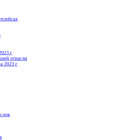
тплейсах
е
2023 г
ущей отрасли
а 2023 г
ыслов
в