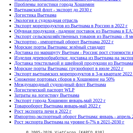
Проблемы логистики города Хошимин
Вьетнамский флот - экспорт до 2030 г
Логистика Вьетнама
Экология и судоходная отрасль
Экспорт морепродуктов из Вьетнама в Россию в 2022 г
Обувная продукция - падение поставок из Вьетнама в Е
Экспорт сельскохозяйственных товаров из Вьетнама - 8 м
Экспортно - импортный оборот Вьетнама 2022 г
Морские порты Вьетнама: зелёный стандарт
Доставка по маршруту Вьетнам - Россия: рост стоимости 
Изделия деревообработки: доставка из Вьетнама на экспо
Доставка текстильной и швейной продукции из Вьетнама 
Морские порты Вьетнама: грузооборот в июле 2022 г
Экспорт вьетнамских морепродуктов в 3-м квартале 2022
Снижение портовых сборов в Хошимине на 50%
Международный судоходный флот Вьетнама
Логистический паспорт WLP
Затраты на логистику Вьетнама
Экспорт города Хошимин январь-май 2022 г
Товарооборот Вьетнама январь-май 2022 г
Рост экспорта личи в 2022 г
Импортно-экспортный оборот Вьетнама: январь - апрель 
Рост экспорта Вьетнама на уровне 6-7% в 2021-2030 г
© 2005-2026 VietCargo (КАРГО 838)