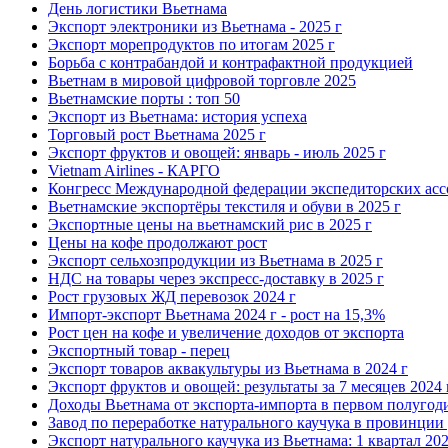
День логистики Вьетнама
Экспорт электроники из Вьетнама - 2025 г
Экспорт морепродуктов по итогам 2025 г
Борьба с контрабандой и контрафактной продукцией
Вьетнам в мировой цифровой торговле 2025
Вьетнамские порты : топ 50
Экспорт из Вьетнама: история успеха
Торговый рост Вьетнама 2025 г
Экспорт фруктов и овощей: январь - июль 2025 г
Vietnam Airlines - КАРГО
Конгресс Международной федерации экспедиторских асс
Вьетнамские экспортёры текстиля и обуви в 2025 г
Экспортные цены на вьетнамский рис в 2025 г
Цены на кофе продолжают рост
Экспорт сельхозпродукции из Вьетнама в 2025 г
НДС на товары через экспресс-доставку в 2025 г
Рост грузовых ЖД перевозок 2024 г
Импорт-экспорт Вьетнама 2024 г - рост на 15,3%
Рост цен на кофе и увеличение доходов от экспорта
Экспортный товар - перец
Экспорт товаров аквакультуры из Вьетнама в 2024 г
Экспорт фруктов и овощей: результаты за 7 месяцев 2024 
Доходы Вьетнама от экспорта-импорта в первом полугоди
Завод по переработке натурального каучука в провинции 
Экспорт натурального каучука из Вьетнама: 1 квартал 202