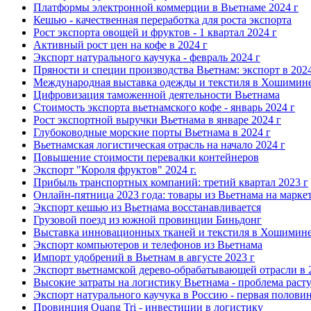
Платформы электронной коммерции в Вьетнаме 2024 г
Кешью - качественная переработка для роста экспорта
Рост экспорта овощей и фруктов - 1 квартал 2024 г
Активный рост цен на кофе в 2024 г
Экспорт натурального каучука - февраль 2024 г
Пряности и специи производства Вьетнам: экспорт в 2024
Международная выставка одежды и текстиля в Хошимине
Цифровизация таможенной деятельности Вьетнама
Стоимость экспорта вьетнамского кофе - январь 2024 г
Рост экспортной выручки Вьетнама в январе 2024 г
Глубоководные морские порты Вьетнама в 2024 г
Вьетнамская логистическая отрасль на начало 2024 г
Повышение стоимости перевалки контейнеров
Экспорт "Короля фруктов" 2024 г.
Прибыль транспортных компаний: третий квартал 2023 г
Онлайн-пятница 2023 года: товары из Вьетнама на марке
Экспорт кешью из Вьетнама восстанавливается
Грузовой поезд из южной провинции Биньдонг
Выставка инновационных тканей и текстиля в Хошимин
Экспорт компьютеров и телефонов из Вьетнама
Импорт удобрений в Вьетнам в августе 2023 г
Экспорт вьетнамской дерево-обрабатывающей отрасли в 
Высокие затраты на логистику Вьетнама - проблема раст
Экспорт натурального каучука в Россию - первая половин
Провинция Quang Trị - инвестиции в логистику