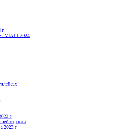
 г
 - VIATT 2024
тплейсах
е
2023 г
ущей отрасли
а 2023 г