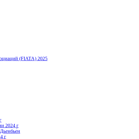
оциаций (FIATA) 2025
г
и 2024 г
Дьенбье́н
4 г