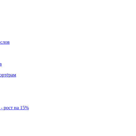
ыслов
в
ортёрам
- рост на 15%