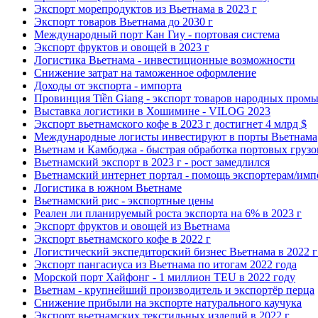
Экспорт морепродуктов из Вьетнама в 2023 г
Экспорт товаров Вьетнама до 2030 г
Международный порт Кан Гиу - портовая система
Экспорт фруктов и овощей в 2023 г
Логистика Вьетнама - инвестиционные возможности
Снижение затрат на таможенное оформление
Доходы от экспорта - импорта
Провинция Tiền Giang - экспорт товаров народных пром
Выставка логистики в Хошимине - VILOG 2023
Экспорт вьетнамского кофе в 2023 г достигнет 4 млрд $
Международные логисты инвестируют в порты Вьетнама
Вьетнам и Камбоджа - быстрая обработка портовых грузо
Вьетнамский экспорт в 2023 г - рост замедлился
Вьетнамский интернет портал - помощь экспортерам/имп
Логистика в южном Вьетнаме
Вьетнамский рис - экспортные цены
Реален ли планируемый роста экспорта на 6% в 2023 г
Экспорт фруктов и овощей из Вьетнама
Экспорт вьетнамского кофе в 2022 г
Логистический экспедиторский бизнес Вьетнама в 2022 г 
Экспорт пангасиуса из Вьетнама по итогам 2022 года
Морской порт Хайфонг - 1 миллион TEU в 2022 году
Вьетнам - крупнейший производитель и экспортёр перца
Снижение прибыли на экспорте натурального каучука
Экспорт вьетнамских текстильных изделий в 2022 г