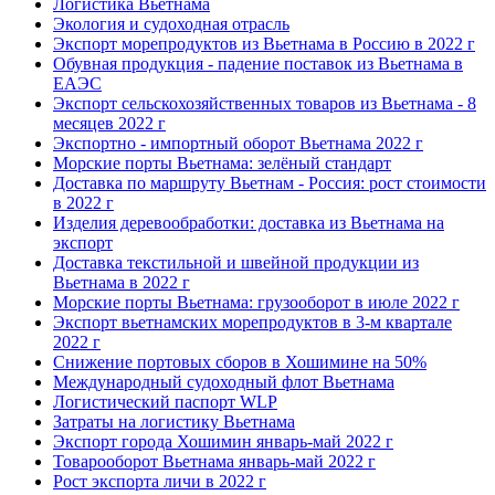
Логистика Вьетнама
Экология и судоходная отрасль
Экспорт морепродуктов из Вьетнама в Россию в 2022 г
Обувная продукция - падение поставок из Вьетнама в
ЕАЭС
Экспорт сельскохозяйственных товаров из Вьетнама - 8
месяцев 2022 г
Экспортно - импортный оборот Вьетнама 2022 г
Морские порты Вьетнама: зелёный стандарт
Доставка по маршруту Вьетнам - Россия: рост стоимости
в 2022 г
Изделия деревообработки: доставка из Вьетнама на
экспорт
Доставка текстильной и швейной продукции из
Вьетнама в 2022 г
Морские порты Вьетнама: грузооборот в июле 2022 г
Экспорт вьетнамских морепродуктов в 3-м квартале
2022 г
Снижение портовых сборов в Хошимине на 50%
Международный судоходный флот Вьетнама
Логистический паспорт WLP
Затраты на логистику Вьетнама
Экспорт города Хошимин январь-май 2022 г
Товарооборот Вьетнама январь-май 2022 г
Рост экспорта личи в 2022 г