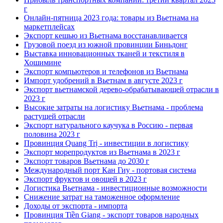
г
Онлайн-пятница 2023 года: товары из Вьетнама на
маркетплейсах
Экспорт кешью из Вьетнама восстанавливается
Грузовой поезд из южной провинции Биньдонг
Выставка инновационных тканей и текстиля в
Хошимине
Экспорт компьютеров и телефонов из Вьетнама
Импорт удобрений в Вьетнам в августе 2023 г
Экспорт вьетнамской дерево-обрабатывающей отрасли в
2023 г
Высокие затраты на логистику Вьетнама - проблема
растущей отрасли
Экспорт натурального каучука в Россию - первая
половина 2023 г
Провинция Quang Trị - инвестиции в логистику
Экспорт морепродуктов из Вьетнама в 2023 г
Экспорт товаров Вьетнама до 2030 г
Международный порт Кан Гиу - портовая система
Экспорт фруктов и овощей в 2023 г
Логистика Вьетнама - инвестиционные возможности
Снижение затрат на таможенное оформление
Доходы от экспорта - импорта
Провинция Tiền Giang - экспорт товаров народных