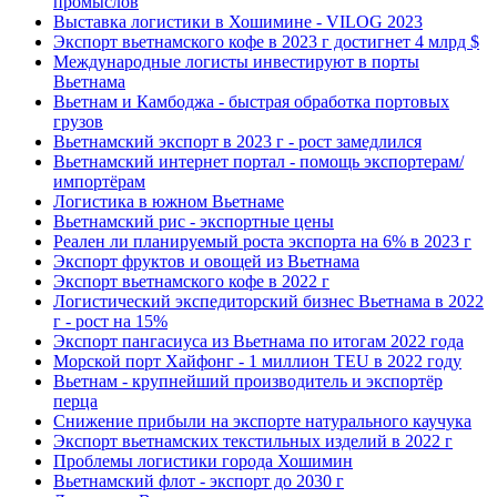
промыслов
Выставка логистики в Хошимине - VILOG 2023
Экспорт вьетнамского кофе в 2023 г достигнет 4 млрд $
Международные логисты инвестируют в порты
Вьетнама
Вьетнам и Камбоджа - быстрая обработка портовых
грузов
Вьетнамский экспорт в 2023 г - рост замедлился
Вьетнамский интернет портал - помощь экспортерам/
импортёрам
Логистика в южном Вьетнаме
Вьетнамский рис - экспортные цены
Реален ли планируемый роста экспорта на 6% в 2023 г
Экспорт фруктов и овощей из Вьетнама
Экспорт вьетнамского кофе в 2022 г
Логистический экспедиторский бизнес Вьетнама в 2022
г - рост на 15%
Экспорт пангасиуса из Вьетнама по итогам 2022 года
Морской порт Хайфонг - 1 миллион TEU в 2022 году
Вьетнам - крупнейший производитель и экспортёр
перца
Снижение прибыли на экспорте натурального каучука
Экспорт вьетнамских текстильных изделий в 2022 г
Проблемы логистики города Хошимин
Вьетнамский флот - экспорт до 2030 г