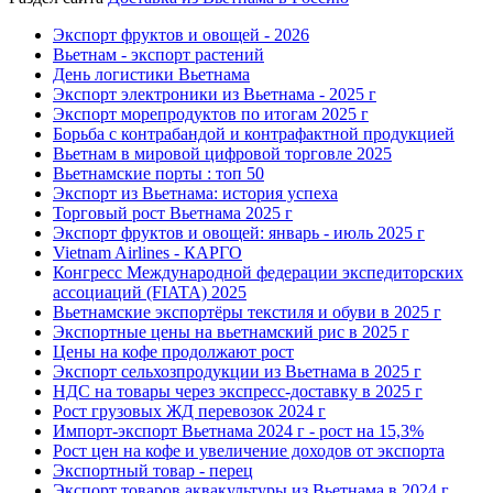
Экспорт фруктов и овощей - 2026
Вьетнам - экспорт растений
День логистики Вьетнама
Экспорт электроники из Вьетнама - 2025 г
Экспорт морепродуктов по итогам 2025 г
Борьба с контрабандой и контрафактной продукцией
Вьетнам в мировой цифровой торговле 2025
Вьетнамские порты : топ 50
Экспорт из Вьетнама: история успеха
Торговый рост Вьетнама 2025 г
Экспорт фруктов и овощей: январь - июль 2025 г
Vietnam Airlines - КАРГО
Конгресс Международной федерации экспедиторских
ассоциаций (FIATA) 2025
Вьетнамские экспортёры текстиля и обуви в 2025 г
Экспортные цены на вьетнамский рис в 2025 г
Цены на кофе продолжают рост
Экспорт сельхозпродукции из Вьетнама в 2025 г
НДС на товары через экспресс-доставку в 2025 г
Рост грузовых ЖД перевозок 2024 г
Импорт-экспорт Вьетнама 2024 г - рост на 15,3%
Рост цен на кофе и увеличение доходов от экспорта
Экспортный товар - перец
Экспорт товаров аквакультуры из Вьетнама в 2024 г