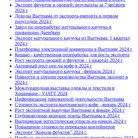
Экспорт фруктов и овощей: результаты за 7 месяцев
2024 г
Доходы Вьетнама от экспорта-импорта в первом
полугодии 2024 г
Завод по переработке натурального каучука в
провинции Дьенбье́н
Экспорт натурального каучука из Вьетнама: 1 квартал
2024 г
Платформы электронной коммерции в Вьетнаме 2024 г
Кешью - качественная переработка для роста экспорта
Рост экспорта овощей и фруктов - 1 квартал 2024 г
Активный рост цен на кофе в 2024 г
Экспорт натурального каучука - февраль 2024 г
Пряности и специи производства Вьетнам: экспорт в
2024 г
Международная выставка одежды и текстиля в
Хошимине - VIATT 2024
Цифровизация таможенной деятельности Вьетнама
Стоимость экспорта вьетнамского кофе - январь 2024 г
Рост экспортной выручки Вьетнама в январе 2024 г
Глубоководные морские порты Вьетнама в 2024 г
Вьетнамская логистическая отрасль на начало 2024 г
Повышение стоимости перевалки контейнеров
Экспорт "Короля фруктов" 2024 г.
Прибыль транспортных компаний: третий квартал 2023