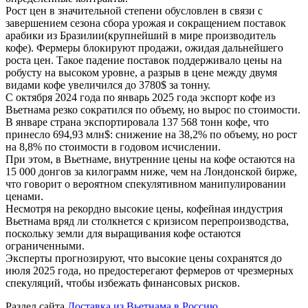
Рост цен в значительной степени обусловлен в связи с
завершением сезона сбора урожая и сокращением поставок
арабики из Бразилии(крупнейший в мире производитель
кофе). Фермеры блокируют продажи, ожидая дальнейшего
роста цен. Такое падение поставок поддерживало цены на
робусту на высоком уровне, а разрыв в цене между двумя
видами кофе увеличился до 3780$ за тонну.
С октября 2024 года по январь 2025 года экспорт кофе из
Вьетнама резко сократился по объему, но вырос по стоимости.
В январе страна экспортировала 137 568 тонн кофе, что
принесло 694,93 млн$: снижение на 38,2% по объему, но рост
на 8,8% по стоимости в годовом исчислении.
При этом, в Вьетнаме, внутренние цены на кофе остаются на
15 000 донгов за килограмм ниже, чем на Лондонской бирже,
что говорит о вероятном спекулятивном манипулировании
ценами.
Несмотря на рекордно высокие цены, кофейная индустрия
Вьетнама вряд ли столкнется с кризисом перепроизводства,
поскольку земли для выращивания кофе остаются
ограниченными.
Эксперты прогнозируют, что высокие цены сохранятся до
июля 2025 года, но предостерегают фермеров от чрезмерных
спекуляций, чтобы избежать финансовых рисков.
Раздел сайта
Доставка из Вьетнама в Россию