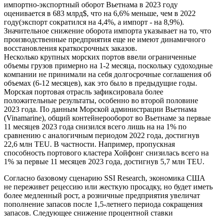
импортно-экспортный оборот Вьетнама в 2023 году
оценивается в 683 млрд$, что на 6,6% меньше, чем в 2022
году(экспорт сократился на 4,4%, а импорт - на 8,9%).
Значительное снижение оборота импорта указывает на то, что
производственные предприятия еще не имеют динамичного
восстановления краткосрочных заказов.
Несколько крупных морских портов ввели ограниченные
объемы грузов примерно на 1-2 месяца, поскольку судоходные
компании не принимали на себя долгосрочные соглашения об
объемах (6-12 месяцев), как это было в предыдущие годы.
Морская портовая отрасль зафиксировала более
положительные результаты, особенно во второй половине
2023 года. По данным Морской администрации Вьетнама
(Vinamarine), общий контейнерооборот во Вьетнаме за первые
11 месяцев 2023 года снизился всего лишь на на 1% по
сравнению с аналогичным периодом 2022 года, достигнув
22,6 млн TEU. В частности. Например, пропускная
способность портового кластера Хойфонг снизилась всего на
1% за первые 11 месяцев 2023 года, достигнув 5,7 млн ​​TEU.
Согласно базовому сценарию SSI Research, экономика США
не переживет рецессию или жесткую просадку, но будет иметь
более медленный рост, а розничные предприятия увеличат
пополнение запасов после 1,5-летнего периода сокращения
запасов. Следующее снижение процентной ставки