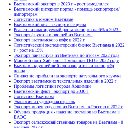
Вьетнамский экспорт в 2023 г - рост замедлился
Вьетнамский интернет портал - помощь экспортерам/
импортёрам
Логистика в южном Вьетнаме
Вьетнамский рис - экспортные цены
Реален ли планируемый роста экспорта на 6% в 2023 г
Экспорт фруктов и овощей из Вьетнама
Экспорт вьетнамского кофе в 2022 г
Логистический экспедиторский бизнес Вьетнама в 2022
г - рост на 15%
Экспорт пангасиуса из Вьетнама по итогам 2022 года
Морской порт Хайфонг - 1 миллион TEU в 2022 году
Вьетнам - крупнейший производитель и экспортёр
перца
Снижение прибыли на экспорте натурального каучука
Экспорт вьетнамских текстильных изделий в 2022 г
Проблемы логистики города Хошимин
Вьетнамский флот - экспорт до 2030 г
Логистика Вьетнама
Экология и судоходная отрасль
Экспорт морепродуктов из Вьетнама в Россию в 2022 г
Обувная продукция - падение поставок из Вьетнама в
ЕАЭС
Экспорт сельскохозяйственных товаров из Вьетнама - 8
месяцев 2022 г