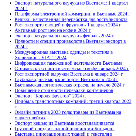
Экспорт натурального каучука из Вьетнама: 1 квартал
2024 г
Платформы электронной коммерции в Вьетнаме 2024 г
Кешью - качественная переработка для роста экспорта
Рост экспорта овощей и фруктов - 1 квартал 2024 г
Активный рост цен на кофе в 2024 г
Экспорт натурального каучука - февраль 2024 г
Пряности и специи производства Вьетнам: экспорт в
2024 г
Международная выставка одежды и текстиля в
Хошимине - VIATT 2024
Цифровизация таможенной деятельности Вьетнама
Стоимость экспорта вьетнамского кофе - январь 2024 г
Рост экспортной выручки Вьетнама в январе 2024 г
Глубоководные морские порты Вьетнама в 2024 г
Вьетнамская логистическая отрасль на начало 2024 г
Повышение стоимости перевалки контейнеров
Экспорт "Короля фруктов" 2024 г.
Прибыль транспортных компаний: третий квартал 2023
г
Онлайн-пятница 2023 года: товары из Вьетнама на
маркетплейсах
Экспорт кешью из Вьетнама восстанавливается
Грузовой поезд из южной провинции Биньдонг
Выставка инновационных тканей и текстиля в