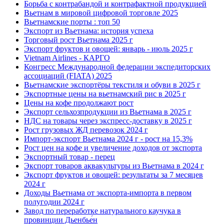
Борьба с контрабандой и контрафактной продукцией
Вьетнам в мировой цифровой торговле 2025
Вьетнамские порты : топ 50
Экспорт из Вьетнама: история успеха
Торговый рост Вьетнама 2025 г
Экспорт фруктов и овощей: январь - июль 2025 г
Vietnam Airlines - КАРГО
Конгресс Международной федерации экспедиторских
ассоциаций (FIATA) 2025
Вьетнамские экспортёры текстиля и обуви в 2025 г
Экспортные цены на вьетнамский рис в 2025 г
Цены на кофе продолжают рост
Экспорт сельхозпродукции из Вьетнама в 2025 г
НДС на товары через экспресс-доставку в 2025 г
Рост грузовых ЖД перевозок 2024 г
Импорт-экспорт Вьетнама 2024 г - рост на 15,3%
Рост цен на кофе и увеличение доходов от экспорта
Экспортный товар - перец
Экспорт товаров аквакультуры из Вьетнама в 2024 г
Экспорт фруктов и овощей: результаты за 7 месяцев
2024 г
Доходы Вьетнама от экспорта-импорта в первом
полугодии 2024 г
Завод по переработке натурального каучука в
провинции Дьенбье́н