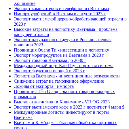
Хошимине
Экспорт компьютеров и телефонов из Вьетнама
Импорт удобрений в Вьетнам в августе 2023 г
Экспорт вьетнамской дерево-обрабатывающей отрасли в
2023 г
Высокие затраты на логистику Вьетнама - проблема
растущей отрасли
Экспорт натурального каучука в Россию - первая
половина 2023 г
Провинция Quang Trị - инвестиции в логистику
Экспорт морепродуктов из Вьетнама в 2023 г
Экспорт товаров Вьетнама до 2030 г
Международный порт Кан Гиу - портовая система
Экспорт фруктов и овощей в 2023 г
Логистика Вьетнама - инвестиционные возможности
Снижение затрат на таможенное оформление
Доходы от экспорта - импорта
Провинция Tiền Giang - экспорт товаров народных
промыслов
Выставка логистики в Хошимине - VILOG 2023
Экспорт вьетнамского кофе в 2023 г достигнет 4 млрд $
Международные логисты инвестируют в порты
Вьетнама
Вьетнам и Камбоджа - быстрая обработка портовых
грузов