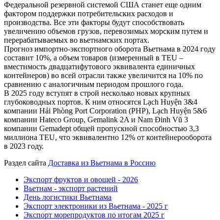
Федеральной резервной системой США станет еще одним
фактором поддержки потребительских расходов и
производства. Все эти факторы будут способствовать
увеличению объемов грузов, перевозимых морским путем и
перерабатываемых во вьетнамских портах.
Прогноз импортно-экспортного оборота Вьетнама в 2024 году
составит 10%, а объем товаров (измеренный в TEU –
вместимость двадцатифутового эквивалента единичных
контейнеров) во всей отрасли также увеличится на 10% по
сравнению с аналогичным периодом прошлого года.
В 2025 году вступят в строй несколько новых крупных
глубоководных портов. К ним относятся Lạch Huyện 3&4
компании Hải Phòng Port Corporation (PHP), Lạch Huyện 5&6
компании Hateco Group, Gemalink 2A ​​и Nam Đinh Vũ 3
компании Gemadept общей пропускной способностью 3,3
миллиона TEU, что эквивалентно 12% от контейнерооборота
в 2023 году.
Раздел сайта
Доставка из Вьетнама в Россию
Экспорт фруктов и овощей - 2026
Вьетнам - экспорт растений
День логистики Вьетнама
Экспорт электроники из Вьетнама - 2025 г
Экспорт морепродуктов по итогам 2025 г