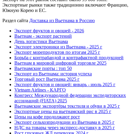
Экспортные рынки также традиционно включают Францию,
Южную Корею и ЕС.
Раздел сайта
Доставка из Вьетнама в Россию
Экспорт фруктов и овощей - 2026
Вьетнам - экспорт растений
День логистики Вьетнама
Экспорт электроники из Вьетнама - 2025 г
Экспорт морепродуктов по итогам 2025 г
Борьба с контрабандой и контрафактной продукцией
Вьетнам в мировой цифровой торговле 2025
Вьетнамские порты : топ 50
Экспорт из Вьетнама: история успеха
Торговый рост Вьетнама 2025 г
Экспорт фруктов и овощей: январь - июль 2025 г
Vietnam Airlines - КАРГО
Конгресс Международной федерации экспедиторских
ассоциаций (FIATA) 2025
Вьетнамские экспортёры текстиля и обуви в 2025 г
Экспортные цены на вьетнамский рис в 2025 г
Цены на кофе продолжают рост
Экспорт сельхозпродукции из Вьетнама в 2025 г
НДС на товары через экспресс-доставку в 2025 г
Рост грузовых ЖД перевозок 2024 г