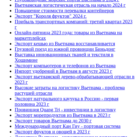
Вьетнамская логистическая отрасль на начало 2024 г
Повышение стоимости перевалки контейнеров
Экспорт "Короля фруктов" 2024 г.
Прибыль транспортных компаний: третий квартал 2023
г
Онлайн-пятница 2023 года: товары из Вьетнама на
маркетплейсах
Экспорт кешью из Вьетнама восстанавливается
Грузовой поезд из южной провинции Биньдонг
Выставка инновационных тканей и текстиля в
Хошимине
Экспорт компьютеров и телефонов из Вьетнама
Импорт удобрений в Вьетнам в августе 2023 г
Экспорт вьетнамской дерево-обрабатывающей отрасли в
2023 г
Высокие затраты на логистику Вьетнама - проблема
растущей отрасли
Экспорт натурального каучука в Россию - первая
половина 2023 г
Провинция Quang Trị - инвестиции в логистику
Экспорт морепродуктов из Вьетнама в 2023 г
Экспорт товаров Вьетнама до 2030 г
Международный порт Кан Гиу - портовая система
Экспорт фруктов и овощей в 2023 г