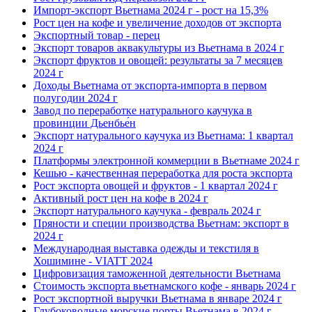
Импорт-экспорт Вьетнама 2024 г - рост на 15,3%
Рост цен на кофе и увеличение доходов от экспорта
Экспортный товар - перец
Экспорт товаров аквакультуры из Вьетнама в 2024 г
Экспорт фруктов и овощей: результаты за 7 месяцев
2024 г
Доходы Вьетнама от экспорта-импорта в первом
полугодии 2024 г
Завод по переработке натурального каучука в
провинции Дьенбье́н
Экспорт натурального каучука из Вьетнама: 1 квартал
2024 г
Платформы электронной коммерции в Вьетнаме 2024 г
Кешью - качественная переработка для роста экспорта
Рост экспорта овощей и фруктов - 1 квартал 2024 г
Активный рост цен на кофе в 2024 г
Экспорт натурального каучука - февраль 2024 г
Пряности и специи производства Вьетнам: экспорт в
2024 г
Международная выставка одежды и текстиля в
Хошимине - VIATT 2024
Цифровизация таможенной деятельности Вьетнама
Стоимость экспорта вьетнамского кофе - январь 2024 г
Рост экспортной выручки Вьетнама в январе 2024 г
Глубоководные морские порты Вьетнама в 2024 г