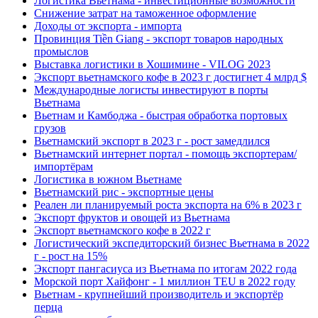
Логистика Вьетнама - инвестиционные возможности
Снижение затрат на таможенное оформление
Доходы от экспорта - импорта
Провинция Tiền Giang - экспорт товаров народных
промыслов
Выставка логистики в Хошимине - VILOG 2023
Экспорт вьетнамского кофе в 2023 г достигнет 4 млрд $
Международные логисты инвестируют в порты
Вьетнама
Вьетнам и Камбоджа - быстрая обработка портовых
грузов
Вьетнамский экспорт в 2023 г - рост замедлился
Вьетнамский интернет портал - помощь экспортерам/
импортёрам
Логистика в южном Вьетнаме
Вьетнамский рис - экспортные цены
Реален ли планируемый роста экспорта на 6% в 2023 г
Экспорт фруктов и овощей из Вьетнама
Экспорт вьетнамского кофе в 2022 г
Логистический экспедиторский бизнес Вьетнама в 2022
г - рост на 15%
Экспорт пангасиуса из Вьетнама по итогам 2022 года
Морской порт Хайфонг - 1 миллион TEU в 2022 году
Вьетнам - крупнейший производитель и экспортёр
перца