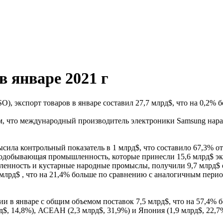
в январе 2021 г
, экспорт товаров в январе составил 27,7 млрд$, что на 0,2% б
, что международный производитель электроники Samsung наращ
сила контрольный показатель в 1 млрд$, что составило 67,3% от
добывающая промышленность, которые принесли 15,6 млрд$ экс
енность и кустарные народные промыслы, получили 9,7 млрд$ о
 млрд$ , что на 21,4% больше по сравнению с аналогичным перио
 январе с общим объемом поставок 7,5 млрд$, что на 57,4% бо
рд$, 14,8%), АСЕАН (2,3 млрд$, 31,9%) и Япония (1,9 млрд$, 22,7