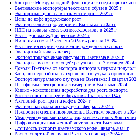
Конгресс Международной федерации экспедиторских асс
Вьетнамские экспортёры текстиля и обуви в 2025 г
Экспортные цены на вьетнамский рис в 2025 г
Цены на кофе продолжают рост
Экспорт сельхозпродукции из Вьетнама в 2025 г
НДС на товары через экспресс-доставку в 2025 г
Рост грузовых ЖД перевозок 2024 г
Импорт-экспорт Вьетнама 2024 г - рост на 15,3%
Рост цен на кофе и увеличение доходов от экспорта
Экспортный товар - перец
Экспорт товаров аквакультуры из Вьетнама в 2024 г
Экспорт фруктов и овощей: результаты за 7 месяцев 2024 
Доходы Вьетнама от экспорта-импорта в первом полугоди
Завод по переработке натурального каучука в провинции 
Экспорт натурального каучука из Вьетнама: 1 квартал 202
Платформы электронной коммерции в Вьетнаме 2024 г
Кешью - качественная переработка для роста экспорта
Рост экспорта овощей и фруктов - 1 квартал 2024 г
Активный рост цен на кофе в 2024 г
Экспорт натурального каучука - февраль 2024 г
Пряности и специи производства Вьетнам: экспорт в 2024
Международная выставка одежды и текстиля в Хошимине
Цифровизация таможенной деятельности Вьетнама
Стоимость экспорта вьетнамского кофе - январь 2024 г
Рост экспортной выручки Вьетнама в январе 2024 г