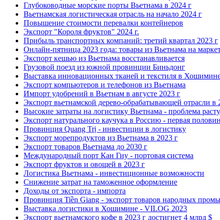
Глубоководные морские порты Вьетнама в 2024 г
Вьетнамская логистическая отрасль на начало 2024 г
Повышение стоимости перевалки контейнеров
Экспорт "Короля фруктов" 2024 г.
Прибыль транспортных компаний: третий квартал 2023 г
Онлайн-пятница 2023 года: товары из Вьетнама на марке
Экспорт кешью из Вьетнама восстанавливается
Грузовой поезд из южной провинции Биньдонг
Выставка инновационных тканей и текстиля в Хошимин
Экспорт компьютеров и телефонов из Вьетнама
Импорт удобрений в Вьетнам в августе 2023 г
Экспорт вьетнамской дерево-обрабатывающей отрасли в 
Высокие затраты на логистику Вьетнама - проблема раст
Экспорт натурального каучука в Россию - первая половин
Провинция Quang Trị - инвестиции в логистику
Экспорт морепродуктов из Вьетнама в 2023 г
Экспорт товаров Вьетнама до 2030 г
Международный порт Кан Гиу - портовая система
Экспорт фруктов и овощей в 2023 г
Логистика Вьетнама - инвестиционные возможности
Снижение затрат на таможенное оформление
Доходы от экспорта - импорта
Провинция Tiền Giang - экспорт товаров народных пром
Выставка логистики в Хошимине - VILOG 2023
Экспорт вьетнамского кофе в 2023 г достигнет 4 млрд $