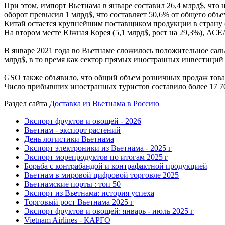
При этом, импорт Вьетнама в январе составил 26,4 млрд$, что 
оборот превысил 1 млрд$, что составляет 50,6% от общего объе
Китай остается крупнейшим поставщиком продукции в страну с 
На втором месте Южная Корея (5,1 млрд$, рост на 29,3%), АСЕАН
В январе 2021 года во Вьетнаме сложилось положительное саль
млрд$, в то время как сектор прямых иностранных инвестиций 
GSO также объявило, что общий объем розничных продаж товаро
Число прибывших иностранных туристов составило более 17 700
Раздел сайта
Доставка из Вьетнама в Россию
Экспорт фруктов и овощей - 2026
Вьетнам - экспорт растений
День логистики Вьетнама
Экспорт электроники из Вьетнама - 2025 г
Экспорт морепродуктов по итогам 2025 г
Борьба с контрабандой и контрафактной продукцией
Вьетнам в мировой цифровой торговле 2025
Вьетнамские порты : топ 50
Экспорт из Вьетнама: история успеха
Торговый рост Вьетнама 2025 г
Экспорт фруктов и овощей: январь - июль 2025 г
Vietnam Airlines - КАРГО