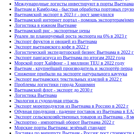
Международные логисты инвестируют в порты Вьетнама
Вьетнам и Камбоджа - быстрая обработка портовых грузо
Вьетнамский экспорт в 2023 г - рост замедлился
Вьетнамский интернет портал - помощь экспортерам/имп
Логистика в южном Вьетнаме
Вьетнамский рис - экспортные цены
Реален ли планируемый роста экспорта на 6% в 2023 г
Экспорт фруктов и овощей из Вьетнама
Экспорт вьетнамского кофе в 2022 г
Логистический экспедиторский бизнес Вьетнама в 2022 г 
Экспорт пангасиуса из Вьетнама по итогам 2022 года
Морской порт Хайфонг - 1 миллион TEU в 2022 году
Вьетнам - крупнейший производитель и экспортёр перца
Снижение прибыли на экспорте натурального каучука
Экспорт вьетнамских текстильных изделий в 2022 г
Проблемы логистики города Хошимин
Вьетнамский флот - экспорт до 2030 г
Логистика Вьетнама
Экология и судоходная отрасль
Экспорт морепродуктов из Вьетнама в Россию в 2022 г
Обувная продукция - падение поставок из Вьетнама в Е
Экспорт сельскохозяйственных товаров из Вьетнама - 8 м
Экспортно - импортный оборот Вьетнама 2022 г
Морские порты Вьетнама: зелёный стандарт
Доставка по маршруту Вьетнам - Россия: рост стоимости 