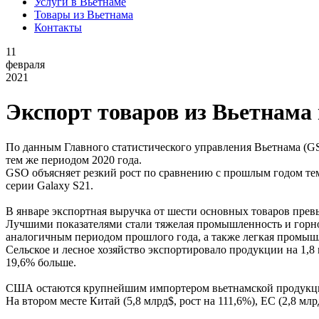
Услуги в Вьетнаме
Товары из Вьетнама
Контакты
11
февраля
2021
Экспорт товаров из Вьетнама 
По данным Главного статистического управления Вьетнама (GSO)
тем же периодом 2020 года.
GSO объясняет резкий рост по сравнению с прошлым годом тем
серии Galaxy S21.
В январе экспортная выручка от шести основных товаров превы
Лучшими показателями стали тяжелая промышленность и горно
аналогичным периодом прошлого года, а также легкая промышл
Сельское и лесное хозяйство экспортировало продукции на 1,8
19,6% больше.
США остаются крупнейшим импортером вьетнамской продукции в
На втором месте Китай (5,8 млрд$, рост на 111,6%), ЕС (2,8 мл