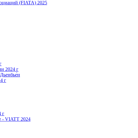
оциаций (FIATA) 2025
г
и 2024 г
Дьенбье́н
4 г
 г
 - VIATT 2024