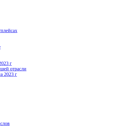
тплейсах
е
2023 г
ущей отрасли
а 2023 г
ыслов