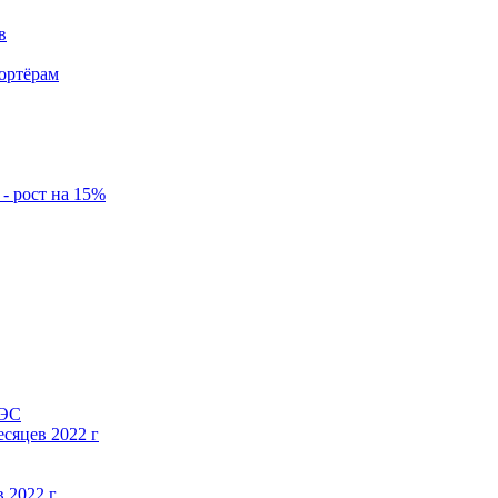
в
ортёрам
- рост на 15%
АЭС
есяцев 2022 г
в 2022 г