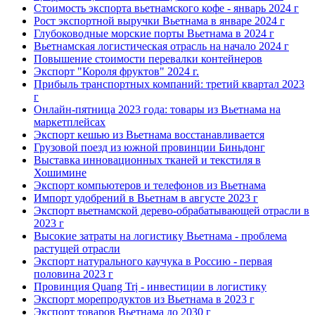
Стоимость экспорта вьетнамского кофе - январь 2024 г
Рост экспортной выручки Вьетнама в январе 2024 г
Глубоководные морские порты Вьетнама в 2024 г
Вьетнамская логистическая отрасль на начало 2024 г
Повышение стоимости перевалки контейнеров
Экспорт "Короля фруктов" 2024 г.
Прибыль транспортных компаний: третий квартал 2023
г
Онлайн-пятница 2023 года: товары из Вьетнама на
маркетплейсах
Экспорт кешью из Вьетнама восстанавливается
Грузовой поезд из южной провинции Биньдонг
Выставка инновационных тканей и текстиля в
Хошимине
Экспорт компьютеров и телефонов из Вьетнама
Импорт удобрений в Вьетнам в августе 2023 г
Экспорт вьетнамской дерево-обрабатывающей отрасли в
2023 г
Высокие затраты на логистику Вьетнама - проблема
растущей отрасли
Экспорт натурального каучука в Россию - первая
половина 2023 г
Провинция Quang Trị - инвестиции в логистику
Экспорт морепродуктов из Вьетнама в 2023 г
Экспорт товаров Вьетнама до 2030 г