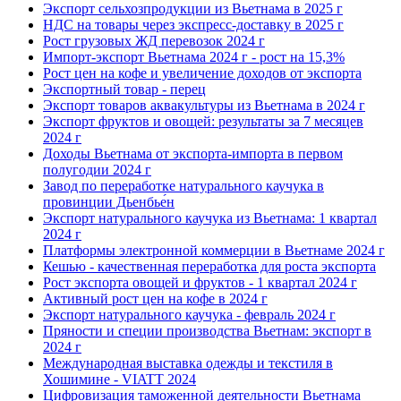
Экспорт сельхозпродукции из Вьетнама в 2025 г
НДС на товары через экспресс-доставку в 2025 г
Рост грузовых ЖД перевозок 2024 г
Импорт-экспорт Вьетнама 2024 г - рост на 15,3%
Рост цен на кофе и увеличение доходов от экспорта
Экспортный товар - перец
Экспорт товаров аквакультуры из Вьетнама в 2024 г
Экспорт фруктов и овощей: результаты за 7 месяцев
2024 г
Доходы Вьетнама от экспорта-импорта в первом
полугодии 2024 г
Завод по переработке натурального каучука в
провинции Дьенбье́н
Экспорт натурального каучука из Вьетнама: 1 квартал
2024 г
Платформы электронной коммерции в Вьетнаме 2024 г
Кешью - качественная переработка для роста экспорта
Рост экспорта овощей и фруктов - 1 квартал 2024 г
Активный рост цен на кофе в 2024 г
Экспорт натурального каучука - февраль 2024 г
Пряности и специи производства Вьетнам: экспорт в
2024 г
Международная выставка одежды и текстиля в
Хошимине - VIATT 2024
Цифровизация таможенной деятельности Вьетнама