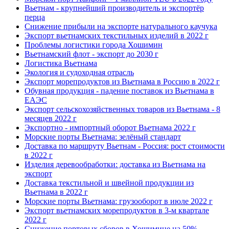
Вьетнам - крупнейший производитель и экспортёр
перца
Снижение прибыли на экспорте натурального каучука
Экспорт вьетнамских текстильных изделий в 2022 г
Проблемы логистики города Хошимин
Вьетнамский флот - экспорт до 2030 г
Логистика Вьетнама
Экология и судоходная отрасль
Экспорт морепродуктов из Вьетнама в Россию в 2022 г
Обувная продукция - падение поставок из Вьетнама в
ЕАЭС
Экспорт сельскохозяйственных товаров из Вьетнама - 8
месяцев 2022 г
Экспортно - импортный оборот Вьетнама 2022 г
Морские порты Вьетнама: зелёный стандарт
Доставка по маршруту Вьетнам - Россия: рост стоимости
в 2022 г
Изделия деревообработки: доставка из Вьетнама на
экспорт
Доставка текстильной и швейной продукции из
Вьетнама в 2022 г
Морские порты Вьетнама: грузооборот в июле 2022 г
Экспорт вьетнамских морепродуктов в 3-м квартале
2022 г
Снижение портовых сборов в Хошимине на 50%