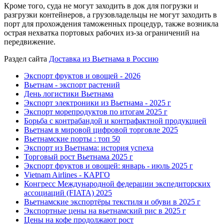
Кроме того, суда не могут заходить в док для погрузки и
разгрузки контейнеров, а грузовладельцы не могут заходить в
порт для прохождения таможенных процедур, также возникла
острая нехватка портовых рабочих из-за ограничений на
передвижение.
Раздел сайта
Доставка из Вьетнама в Россию
Экспорт фруктов и овощей - 2026
Вьетнам - экспорт растений
День логистики Вьетнама
Экспорт электроники из Вьетнама - 2025 г
Экспорт морепродуктов по итогам 2025 г
Борьба с контрабандой и контрафактной продукцией
Вьетнам в мировой цифровой торговле 2025
Вьетнамские порты : топ 50
Экспорт из Вьетнама: история успеха
Торговый рост Вьетнама 2025 г
Экспорт фруктов и овощей: январь - июль 2025 г
Vietnam Airlines - КАРГО
Конгресс Международной федерации экспедиторских
ассоциаций (FIATA) 2025
Вьетнамские экспортёры текстиля и обуви в 2025 г
Экспортные цены на вьетнамский рис в 2025 г
Цены на кофе продолжают рост