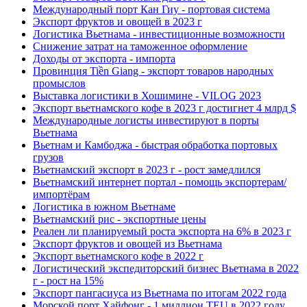
Международный порт Кан Гиу - портовая система
Экспорт фруктов и овощей в 2023 г
Логистика Вьетнама - инвестиционные возможности
Снижение затрат на таможенное оформление
Доходы от экспорта - импорта
Провинция Tiền Giang - экспорт товаров народных
промыслов
Выставка логистики в Хошимине - VILOG 2023
Экспорт вьетнамского кофе в 2023 г достигнет 4 млрд $
Международные логисты инвестируют в порты
Вьетнама
Вьетнам и Камбоджа - быстрая обработка портовых
грузов
Вьетнамский экспорт в 2023 г - рост замедлился
Вьетнамский интернет портал - помощь экспортерам/
импортёрам
Логистика в южном Вьетнаме
Вьетнамский рис - экспортные цены
Реален ли планируемый роста экспорта на 6% в 2023 г
Экспорт фруктов и овощей из Вьетнама
Экспорт вьетнамского кофе в 2022 г
Логистический экспедиторский бизнес Вьетнама в 2022
г - рост на 15%
Экспорт пангасиуса из Вьетнама по итогам 2022 года
Морской порт Хайфонг - 1 миллион TEU в 2022 году