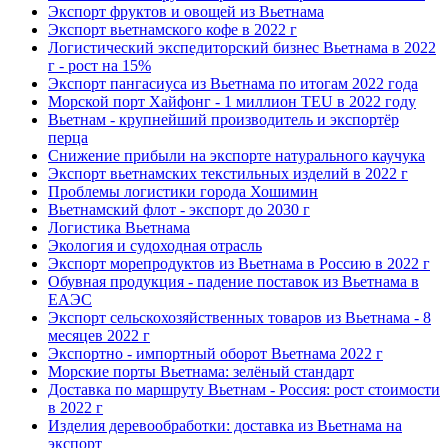
Экспорт фруктов и овощей из Вьетнама
Экспорт вьетнамского кофе в 2022 г
Логистический экспедиторский бизнес Вьетнама в 2022
г - рост на 15%
Экспорт пангасиуса из Вьетнама по итогам 2022 года
Морской порт Хайфонг - 1 миллион TEU в 2022 году
Вьетнам - крупнейший производитель и экспортёр
перца
Снижение прибыли на экспорте натурального каучука
Экспорт вьетнамских текстильных изделий в 2022 г
Проблемы логистики города Хошимин
Вьетнамский флот - экспорт до 2030 г
Логистика Вьетнама
Экология и судоходная отрасль
Экспорт морепродуктов из Вьетнама в Россию в 2022 г
Обувная продукция - падение поставок из Вьетнама в
ЕАЭС
Экспорт сельскохозяйственных товаров из Вьетнама - 8
месяцев 2022 г
Экспортно - импортный оборот Вьетнама 2022 г
Морские порты Вьетнама: зелёный стандарт
Доставка по маршруту Вьетнам - Россия: рост стоимости
в 2022 г
Изделия деревообработки: доставка из Вьетнама на
экспорт