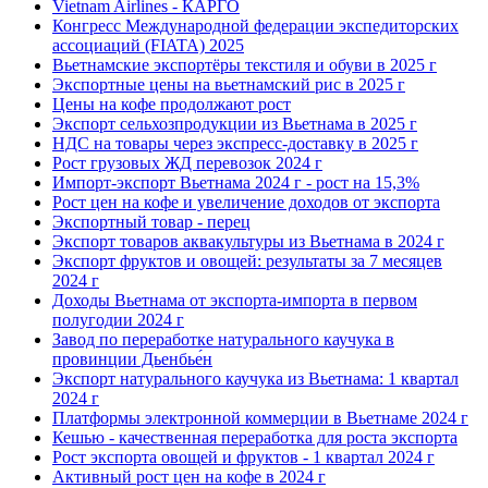
Vietnam Airlines - КАРГО
Конгресс Международной федерации экспедиторских
ассоциаций (FIATA) 2025
Вьетнамские экспортёры текстиля и обуви в 2025 г
Экспортные цены на вьетнамский рис в 2025 г
Цены на кофе продолжают рост
Экспорт сельхозпродукции из Вьетнама в 2025 г
НДС на товары через экспресс-доставку в 2025 г
Рост грузовых ЖД перевозок 2024 г
Импорт-экспорт Вьетнама 2024 г - рост на 15,3%
Рост цен на кофе и увеличение доходов от экспорта
Экспортный товар - перец
Экспорт товаров аквакультуры из Вьетнама в 2024 г
Экспорт фруктов и овощей: результаты за 7 месяцев
2024 г
Доходы Вьетнама от экспорта-импорта в первом
полугодии 2024 г
Завод по переработке натурального каучука в
провинции Дьенбье́н
Экспорт натурального каучука из Вьетнама: 1 квартал
2024 г
Платформы электронной коммерции в Вьетнаме 2024 г
Кешью - качественная переработка для роста экспорта
Рост экспорта овощей и фруктов - 1 квартал 2024 г
Активный рост цен на кофе в 2024 г