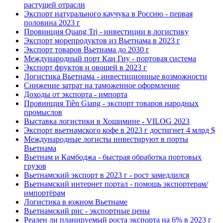
растущей отрасли
Экспорт натурального каучука в Россию - первая
половина 2023 г
Провинция Quang Trị - инвестиции в логистику
Экспорт морепродуктов из Вьетнама в 2023 г
Экспорт товаров Вьетнама до 2030 г
Международный порт Кан Гиу - портовая система
Экспорт фруктов и овощей в 2023 г
Логистика Вьетнама - инвестиционные возможности
Снижение затрат на таможенное оформление
Доходы от экспорта - импорта
Провинция Tiền Giang - экспорт товаров народных
промыслов
Выставка логистики в Хошимине - VILOG 2023
Экспорт вьетнамского кофе в 2023 г достигнет 4 млрд $
Международные логисты инвестируют в порты
Вьетнама
Вьетнам и Камбоджа - быстрая обработка портовых
грузов
Вьетнамский экспорт в 2023 г - рост замедлился
Вьетнамский интернет портал - помощь экспортерам/
импортёрам
Логистика в южном Вьетнаме
Вьетнамский рис - экспортные цены
Реален ли планируемый роста экспорта на 6% в 2023 г