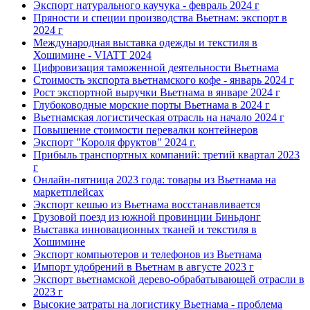
Экспорт натурального каучука - февраль 2024 г
Пряности и специи производства Вьетнам: экспорт в
2024 г
Международная выставка одежды и текстиля в
Хошимине - VIATT 2024
Цифровизация таможенной деятельности Вьетнама
Стоимость экспорта вьетнамского кофе - январь 2024 г
Рост экспортной выручки Вьетнама в январе 2024 г
Глубоководные морские порты Вьетнама в 2024 г
Вьетнамская логистическая отрасль на начало 2024 г
Повышение стоимости перевалки контейнеров
Экспорт "Короля фруктов" 2024 г.
Прибыль транспортных компаний: третий квартал 2023
г
Онлайн-пятница 2023 года: товары из Вьетнама на
маркетплейсах
Экспорт кешью из Вьетнама восстанавливается
Грузовой поезд из южной провинции Биньдонг
Выставка инновационных тканей и текстиля в
Хошимине
Экспорт компьютеров и телефонов из Вьетнама
Импорт удобрений в Вьетнам в августе 2023 г
Экспорт вьетнамской дерево-обрабатывающей отрасли в
2023 г
Высокие затраты на логистику Вьетнама - проблема