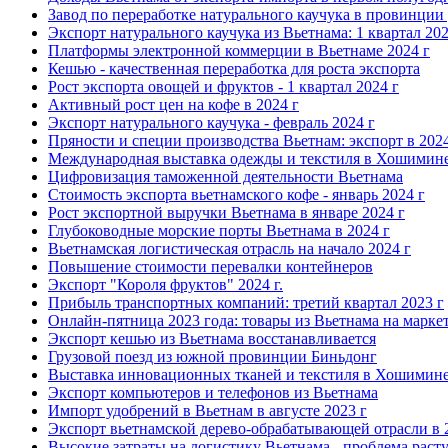
Завод по переработке натурального каучука в провинции 
Экспорт натурального каучука из Вьетнама: 1 квартал 202
Платформы электронной коммерции в Вьетнаме 2024 г
Кешью - качественная переработка для роста экспорта
Рост экспорта овощей и фруктов - 1 квартал 2024 г
Активный рост цен на кофе в 2024 г
Экспорт натурального каучука - февраль 2024 г
Пряности и специи производства Вьетнам: экспорт в 2024
Международная выставка одежды и текстиля в Хошимине
Цифровизация таможенной деятельности Вьетнама
Стоимость экспорта вьетнамского кофе - январь 2024 г
Рост экспортной выручки Вьетнама в январе 2024 г
Глубоководные морские порты Вьетнама в 2024 г
Вьетнамская логистическая отрасль на начало 2024 г
Повышение стоимости перевалки контейнеров
Экспорт "Короля фруктов" 2024 г.
Прибыль транспортных компаний: третий квартал 2023 г
Онлайн-пятница 2023 года: товары из Вьетнама на марке
Экспорт кешью из Вьетнама восстанавливается
Грузовой поезд из южной провинции Биньдонг
Выставка инновационных тканей и текстиля в Хошимин
Экспорт компьютеров и телефонов из Вьетнама
Импорт удобрений в Вьетнам в августе 2023 г
Экспорт вьетнамской дерево-обрабатывающей отрасли в 
Высокие затраты на логистику Вьетнама - проблема раст