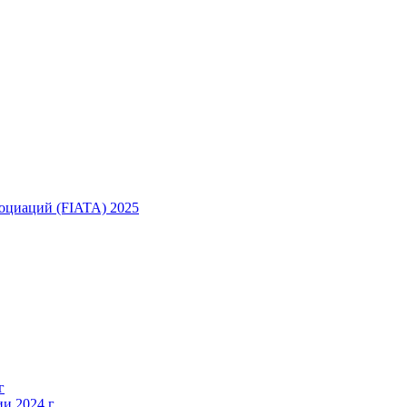
оциаций (FIATA) 2025
г
и 2024 г