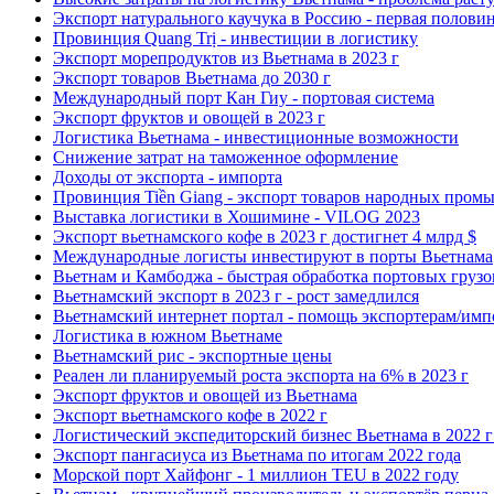
Экспорт натурального каучука в Россию - первая половин
Провинция Quang Trị - инвестиции в логистику
Экспорт морепродуктов из Вьетнама в 2023 г
Экспорт товаров Вьетнама до 2030 г
Международный порт Кан Гиу - портовая система
Экспорт фруктов и овощей в 2023 г
Логистика Вьетнама - инвестиционные возможности
Снижение затрат на таможенное оформление
Доходы от экспорта - импорта
Провинция Tiền Giang - экспорт товаров народных пром
Выставка логистики в Хошимине - VILOG 2023
Экспорт вьетнамского кофе в 2023 г достигнет 4 млрд $
Международные логисты инвестируют в порты Вьетнама
Вьетнам и Камбоджа - быстрая обработка портовых грузо
Вьетнамский экспорт в 2023 г - рост замедлился
Вьетнамский интернет портал - помощь экспортерам/имп
Логистика в южном Вьетнаме
Вьетнамский рис - экспортные цены
Реален ли планируемый роста экспорта на 6% в 2023 г
Экспорт фруктов и овощей из Вьетнама
Экспорт вьетнамского кофе в 2022 г
Логистический экспедиторский бизнес Вьетнама в 2022 г 
Экспорт пангасиуса из Вьетнама по итогам 2022 года
Морской порт Хайфонг - 1 миллион TEU в 2022 году