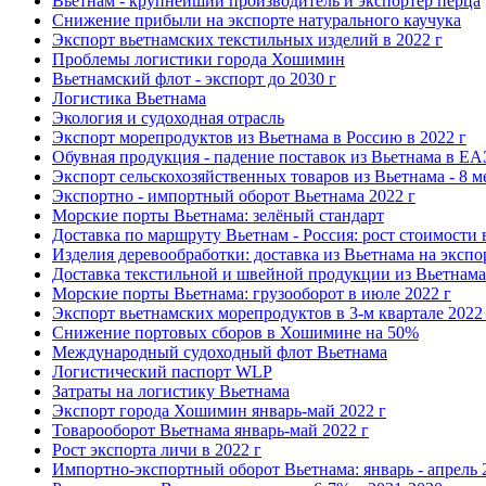
Вьетнам - крупнейший производитель и экспортёр перца
Снижение прибыли на экспорте натурального каучука
Экспорт вьетнамских текстильных изделий в 2022 г
Проблемы логистики города Хошимин
Вьетнамский флот - экспорт до 2030 г
Логистика Вьетнама
Экология и судоходная отрасль
Экспорт морепродуктов из Вьетнама в Россию в 2022 г
Обувная продукция - падение поставок из Вьетнама в Е
Экспорт сельскохозяйственных товаров из Вьетнама - 8 м
Экспортно - импортный оборот Вьетнама 2022 г
Морские порты Вьетнама: зелёный стандарт
Доставка по маршруту Вьетнам - Россия: рост стоимости 
Изделия деревообработки: доставка из Вьетнама на экспо
Доставка текстильной и швейной продукции из Вьетнама 
Морские порты Вьетнама: грузооборот в июле 2022 г
Экспорт вьетнамских морепродуктов в 3-м квартале 2022
Снижение портовых сборов в Хошимине на 50%
Международный судоходный флот Вьетнама
Логистический паспорт WLP
Затраты на логистику Вьетнама
Экспорт города Хошимин январь-май 2022 г
Товарооборот Вьетнама январь-май 2022 г
Рост экспорта личи в 2022 г
Импортно-экспортный оборот Вьетнама: январь - апрель 