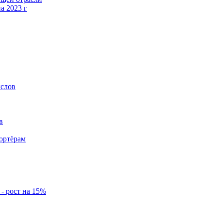
а 2023 г
ыслов
в
ортёрам
- рост на 15%