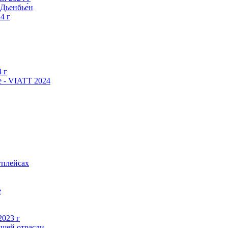
Дьенбье́н
4 г
 г
 - VIATT 2024
тплейсах
е
2023 г
ущей отрасли