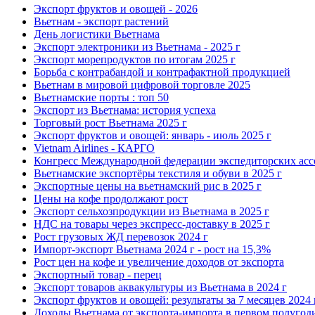
Экспорт фруктов и овощей - 2026
Вьетнам - экспорт растений
День логистики Вьетнама
Экспорт электроники из Вьетнама - 2025 г
Экспорт морепродуктов по итогам 2025 г
Борьба с контрабандой и контрафактной продукцией
Вьетнам в мировой цифровой торговле 2025
Вьетнамские порты : топ 50
Экспорт из Вьетнама: история успеха
Торговый рост Вьетнама 2025 г
Экспорт фруктов и овощей: январь - июль 2025 г
Vietnam Airlines - КАРГО
Конгресс Международной федерации экспедиторских асс
Вьетнамские экспортёры текстиля и обуви в 2025 г
Экспортные цены на вьетнамский рис в 2025 г
Цены на кофе продолжают рост
Экспорт сельхозпродукции из Вьетнама в 2025 г
НДС на товары через экспресс-доставку в 2025 г
Рост грузовых ЖД перевозок 2024 г
Импорт-экспорт Вьетнама 2024 г - рост на 15,3%
Рост цен на кофе и увеличение доходов от экспорта
Экспортный товар - перец
Экспорт товаров аквакультуры из Вьетнама в 2024 г
Экспорт фруктов и овощей: результаты за 7 месяцев 2024 
Доходы Вьетнама от экспорта-импорта в первом полугоди